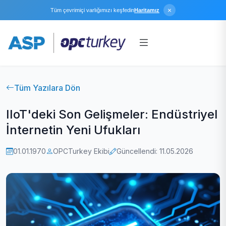
×
Tüm çevrimiçi varlığımızı keşfedin
Haritamız
Tüm Yazılara Dön
IIoT'deki Son Gelişmeler: Endüstriyel
İnternetin Yeni Ufukları
01.01.1970
OPCTurkey Ekibi
Güncellendi: 11.05.2026