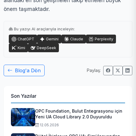
alandaki en son gelişmeleri takip etmeleri büyük
önem taşımaktadır.
Bu yazıyı AI araçlarıyla inceleyin:
ChatGPT
Gemini
Claude
Perplexity
Kimi
DeepSeek
Blog'a Dön
Paylaş:
Son Yazılar
OPC Foundation, Bulut Entegrasyonu için
Yeni UA Cloud Library 2.0 Duyuruldu
12.05.2026