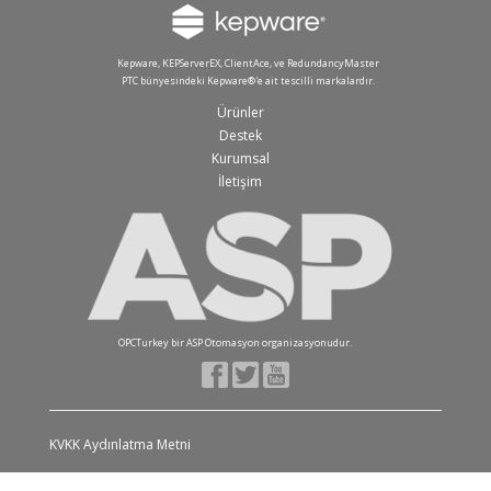
Kepware, KEPServerEX, ClientAce, ve RedundancyMaster
PTC bünyesindeki Kepware®'e ait tescilli markalardır.
Ürünler
Destek
Kurumsal
İletişim
OPCTurkey bir ASP Otomasyon organizasyonudur.
KVKK Aydınlatma Metni