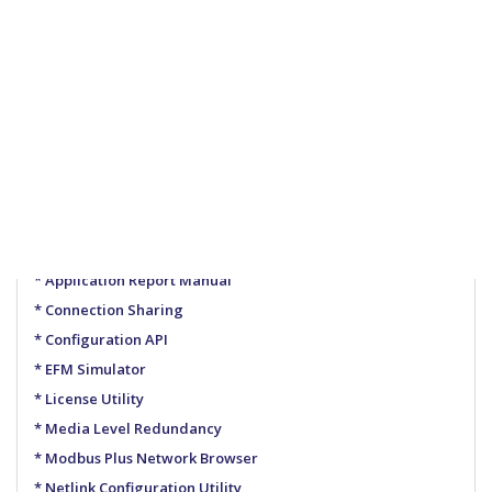
Ürünler hakkında dökümanlara bu kısımdan erişip PDF
formatında indirebilirsiniz.
KEPServerEX
KEPServerEX V6 Manual
KEPServerEX V5 Manual
KEPServerEX V4 Manual
KEPServerEX Ürün Özellikleri
Application Report Manual
Connection Sharing
Configuration API
EFM Simulator
License Utility
Media Level Redundancy
Modbus Plus Network Browser
Netlink Configuration Utility