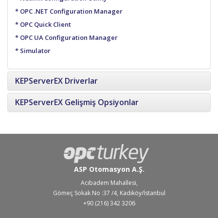
OPC .NET Configuration Manager
OPC Quick Client
OPC UA Configuration Manager
Simulator
KEPServerEX Driverlar
KEPServerEX Gelişmiş Opsiyonlar
ASP Otomasyon A.Ş.
Acıbadem Mahallesi,
Gömeç Sokak No :37 /4, Kadıköy/İstanbul
+90 (216) 342 3206