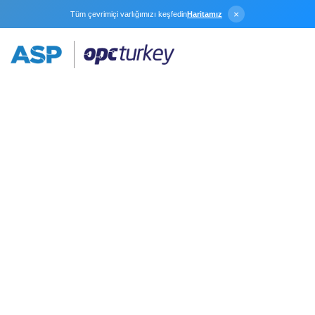
×
Tüm çevrimiçi varlığımızı keşfedin
Haritamız
Dökümanlar
Kepware Ürün Dökümanları