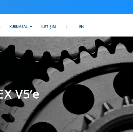
G
KURUMSAL
İLETIŞIM
EN
EX V5’e