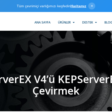
×
Tüm çevrimiçi varlığımızı keşfedin
Haritamız
ANA SAYFA
ÜRÜNLER
DESTEK
BLO
verEX V4’ü KEPServer
Çevirmek