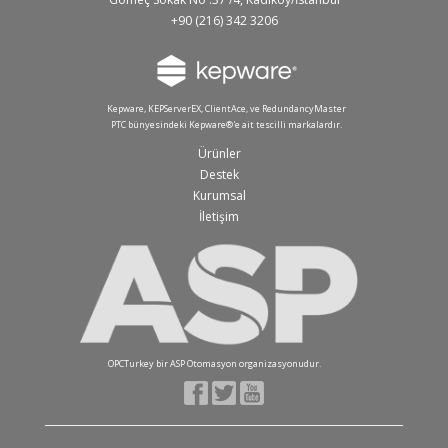
+90 (216) 342 3206
Kepware, KEPServerEX, ClientAce, ve RedundancyMaster
PTC bünyesindeki Kepware®'e ait tescilli markalardır.
Ürünler
Destek
Kurumsal
İletişim
OPCTurkey bir ASP Otomasyon organizasyonudur.