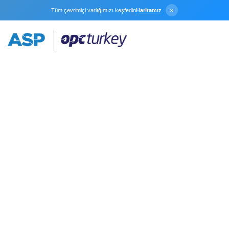
×
Tüm çevrimiçi varlığımızı keşfedin
Haritamız
OPC Connectivity
Suite
OPC Connectivity Suite, sistem ve uygulama
mühendislerine tek bir arayüzden OPC Data Access