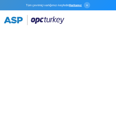
×
Tüm çevrimiçi varlığımızı keşfedin
Haritamız
OPC DA Üzerinden
64-Bit Client ile
KEPServerEX’e
Bağlanamama