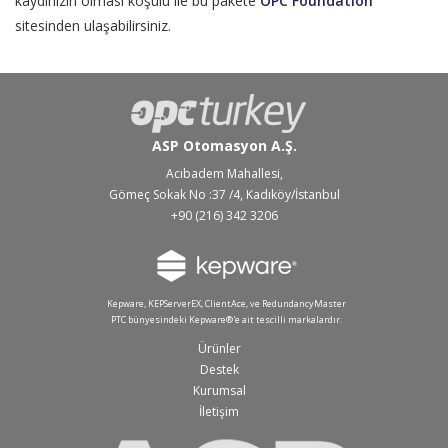
kaydınızın olması koşulu ile bu pakete
OPC Foundation
sitesinden ulaşabilirsiniz.
ASP Otomasyon A.Ş.
Acıbadem Mahallesi,
Gömeç Sokak No :37 /4, Kadıköy/İstanbul
+90 (216) 342 3206
Kepware, KEPServerEX, ClientAce, ve RedundancyMaster
PTC bünyesindeki Kepware®'e ait tescilli markalardır.
Ürünler
Destek
Kurumsal
İletişim