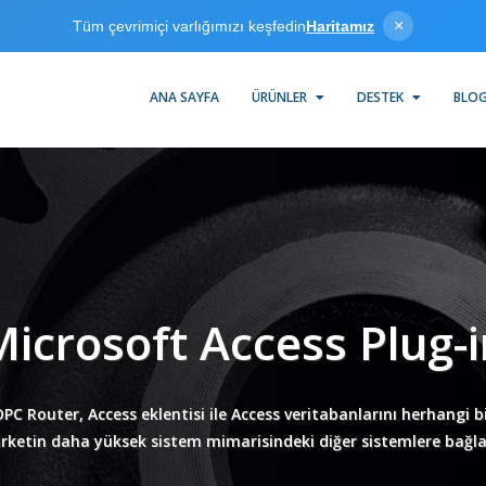
×
Tüm çevrimiçi varlığımızı keşfedin
Haritamız
ANA SAYFA
ÜRÜNLER
DESTEK
BLO
Microsoft Access Plug-i
PC Router, Access eklentisi ile Access veritabanlarını herhangi b
irketin daha yüksek sistem mimarisindeki diğer sistemlere bağla