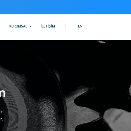
G
KURUMSAL
İLETIŞIM
EN
n
ir
r.