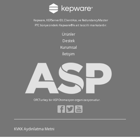
Kepware, KEPServerEX, ClientAce, ve RedundancyMaster
PTC bünyesindeki Kepware®'e ait tescilli markalardır.
Ürünler
Destek
Kurumsal
İletişim
OPCTurkey bir ASP Otomasyon organizasyonudur.
KVKK Aydınlatma Metni