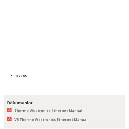
Basit bir kurulum için Otomatik Tag Oluşturma seçeneği
sunar
Engelleme yapılandırma desteği
Virgüllü değerler için 1x32 veya 2x16 formatında
gösterebilme seçeneği barındırır
DESTEKLENEN CİHAZLAR
SV100
SV180
Dökümanlar
Thermo Westronics Ethernet Manual
V5 Thermo Westronics Ethernet Manual