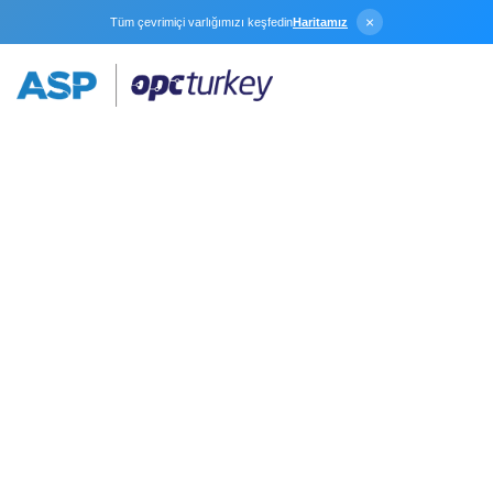
×
Tüm çevrimiçi varlığımızı keşfedin
Haritamız
Thermo
Westronics
Ethernet