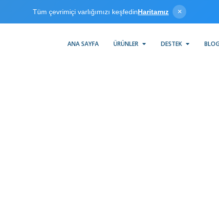
×
Tüm çevrimiçi varlığımızı keşfedin
Haritamız
ANA SAYFA
ÜRÜNLER
DESTEK
BLO
hermo Westronics Seri
ermo Westronics Serial driver KEPServerEX ile uyumlu şekilde çalı
ve OPC clientları ile SV100, SV180, SM100 ve 1200/1600/3000 veri
toplama sistemleri arasındaki veri alışverişini RS-232/RS-485