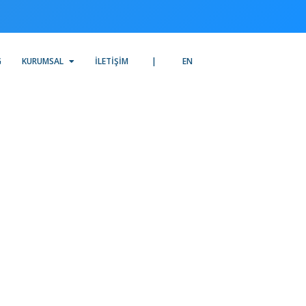
G
KURUMSAL
İLETIŞIM
EN
al
şır