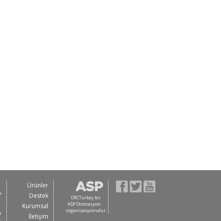
Ürünler
Destek
OPCTurkey bir
ASP Otomasyon
Kurumsal
organizasyonudur.
r
İletişim