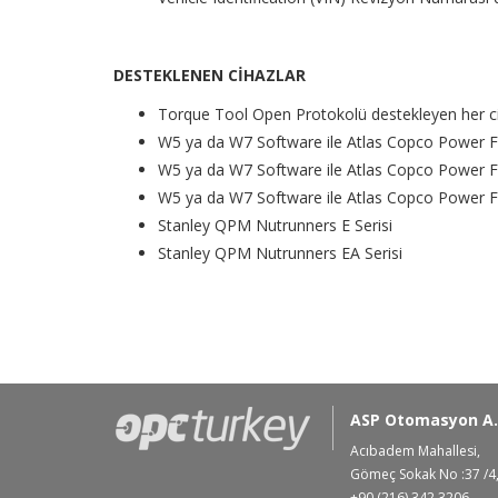
DESTEKLENEN CİHAZLAR
Torque Tool Open Protokolü destekleyen her c
W5 ya da W7 Software ile Atlas Copco Power 
W5 ya da W7 Software ile Atlas Copco Power 
W5 ya da W7 Software ile Atlas Copco Power 
Stanley QPM Nutrunners E Serisi
Stanley QPM Nutrunners EA Serisi
ASP Otomasyon A.
Acıbadem Mahallesi,
Gömeç Sokak No :37 /4,
+90 (216) 342 3206