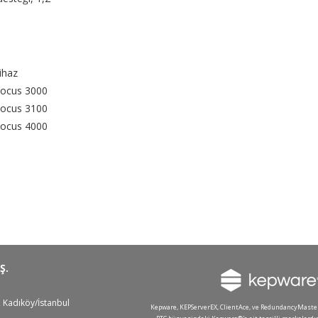
ihaz
Focus 3000
Focus 3100
Focus 4000
Ş.
 Kadıköy/İstanbul
Kepware, KEPServerEX, ClientAce, ve RedundancyMaste