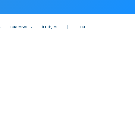
G
KURUMSAL
İLETIŞIM
EN
mu
nt