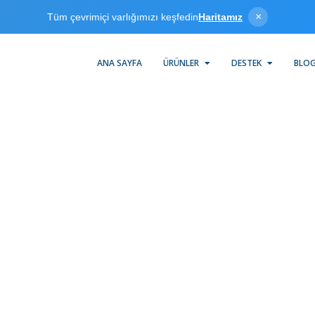
×
Tüm çevrimiçi varlığımızı keşfedin
Haritamız
ANA SAYFA
ÜRÜNLER
DESTEK
BLO
Torque Tool Ethernet
orque Tool Ethernet driver ve KEPServerEX haberleşme platfor
orque Tools ile MI, SCADA, Historian, MES, ERP ve birçok OPC clie
uygulaması arasında hızlı ve güvenilir bir bağlantı sağlar.