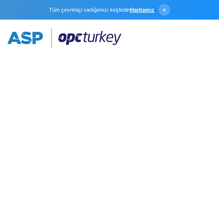
×
Tüm çevrimiçi varlığımızı keşfedin
Haritamız
Yerleşik Seri Portu
Üzerinden
Mitsubishi Q Serisi
Cihazlar İçin