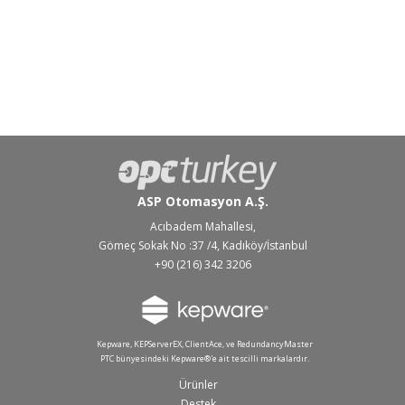
ASP Otomasyon A.Ş.
Acıbadem Mahallesi,
Gömeç Sokak No :37 /4, Kadıköy/İstanbul
+90 (216) 342 3206
Kepware, KEPServerEX, ClientAce, ve RedundancyMaster
PTC bünyesindeki Kepware®'e ait tescilli markalardır.
Ürünler
Destek